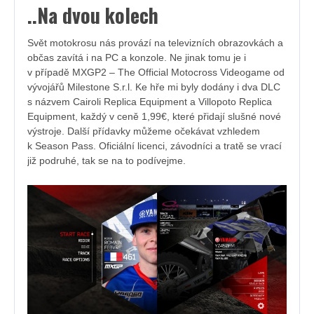
..Na dvou kolech
Svět motokrosu nás provází na televizních obrazovkách a
občas zavítá i na PC a konzole. Ne jinak tomu je i
v případě MXGP2 – The Official Motocross Videogame od
vývojářů Milestone S.r.l. Ke hře mi byly dodány i dva DLC
s názvem Cairoli Replica Equipment a Villopoto Replica
Equipment, každý v ceně 1,99€, které přidají slušné nové
výstroje. Další přídavky můžeme očekávat vzhledem
k Season Pass. Oficiální licenci, závodníci a tratě se vrací
již podruhé, tak se na to podívejme.