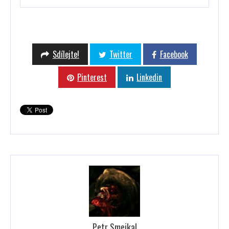
Sdílejte!
Twitter
Facebook
Pinterest
Linkedin
Petr Smejkal