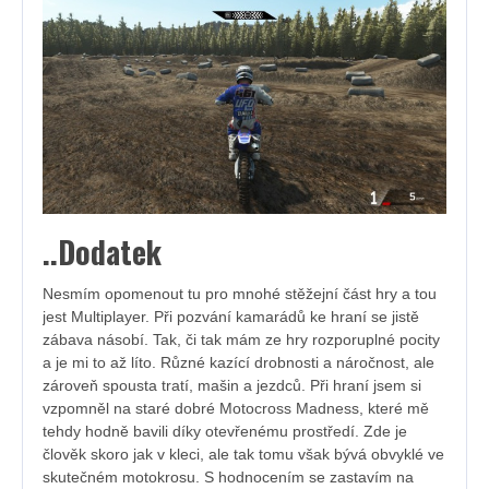
..Dodatek
Nesmím opomenout tu pro mnohé stěžejní část hry a tou
jest Multiplayer. Při pozvání kamarádů ke hraní se jistě
zábava násobí. Tak, či tak mám ze hry rozporuplné pocity
a je mi to až líto. Různé kazící drobnosti a náročnost, ale
zároveň spousta tratí, mašin a jezdců. Při hraní jsem si
vzpomněl na staré dobré Motocross Madness, které mě
tehdy hodně bavili díky otevřenému prostředí. Zde je
člověk skoro jak v kleci, ale tak tomu však bývá obvyklé ve
skutečném motokrosu. S hodnocením se zastavím na