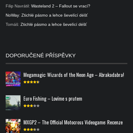
Filip Navrátil
:
Wasteland 2 – Fallout se vrací?
NoWay
:
Ztichlé pásmo a lehce ševelící déšť
Tomáš
:
Ztichlé pásmo a lehce ševelící déšť
DOPORUČENÉ PŘÍSPĚVKY
Megamagic: Wizards of the Neon Age – Abrakadabra!
Euro Fishing – Lovíme s prutem
MXGP2 – The Official Motocross Videogame: Recenze