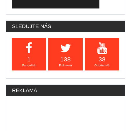
SLEDUJTE NÁS
1
138
38
Fanoušků
Followerů
Odběratelů
REKLAMA