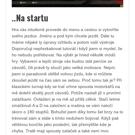
..Na startu
Hra vás intuitivně provede do menu a cestou si vytvoříte
svého jezdce. Jméno a pod kým chcete jezdit. Dále tu
máme nějaké ty úpravy vzhledu a potom vaší výstroje.
Doporučuji nepřeskakovat tutoriál i když jsem si myslel, že
ho nebudu potřebovat. Na výběr je hned několik módů
hry. Vybavení a lepší stroje vás budou stát peníze ze
závodů, čili právě ty slouží jako veliká motivace. Nejvíc
jsem si paradoxně oblíbil volnou jízdu, kde si můžete
zkoušet jezdit na čas sám se sebou. Proč tomu tak je? Při
klasickém turnaji kdy se trať vrhne spousta motorkářů na
mě dolehl skvělý pocit závodů. Potíže nastali již s prvními
zatáčkami. Ovládání je na mě až příliš citlivé. Stačí letmé
zmáčknutí A a D na zatočení a mašina se vám natočí
skoro o 180 stupňů. Bohužel jsem díky tomu šel brzy na to
trénovat sám a stále s tímto neduhem bojoval. Když pak
většinou končíte jako poslední, tak přemýšlíte kde je
chyba. Tratě mají spousty zatáček a také není moc