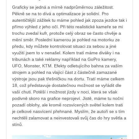
Graficky se jedná a mírně nadprůměrnou záležitost.
Pěkně se na to dívá a optimalizace je solidní. Pro
autentičtější zážitek tu máme pohled jak zpoza jezdce tak i
přímo výhled z jeho očí. Při této realistické kameře se mi
trochu zvedal kufr, protože celý obraz se často chvěje a
mění směr. Poslední kamerou je pohled na motorku ze
předu, kdy můžete kontrolovat situaci za sebou a jiné
využití jsem to v nenašel. Kolem tratí máme diváky i na
tribunách a také reklamy například na GoPro kamery,
UFO, Monster, KTM. Efekty odletujícího bahna za vaším
strojem a pohled na vlající část z částečně zamazané
výstroje jsou pak třešničkou na dortu. Tratí máme celkem
18, což představuje dostatečnou možnost se vyřádit dle
vaší chuti. Potěší i možnost jízdy v noci, která se však
podivně skoro na grafice neprojeví. Jistě, máme tu noční
pozadí oblohy, ale kromě rozsvícených světel kolem trati
je celkové nasvícení přehnané. Myslím, že autoři se s tím
nechtěli zalamovat a neinvestovali svůj čas do hry světla a
stínů.