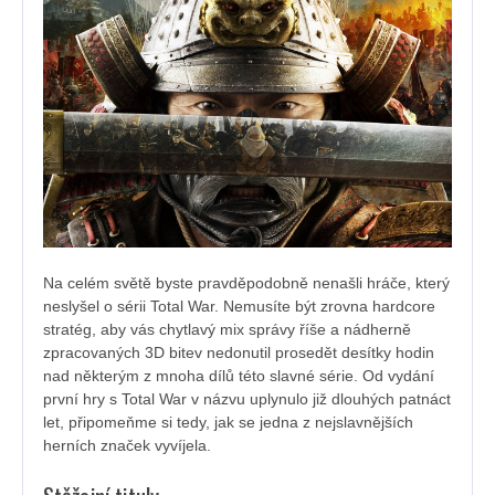
Na celém světě byste pravděpodobně nenašli hráče, který
neslyšel o sérii Total War. Nemusíte být zrovna hardcore
stratég, aby vás chytlavý mix správy říše a nádherně
zpracovaných 3D bitev nedonutil prosedět desítky hodin
nad některým z mnoha dílů této slavné série. Od vydání
první hry s Total War v názvu uplynulo již dlouhých patnáct
let, připomeňme si tedy, jak se jedna z nejslavnějších
herních značek vyvíjela.