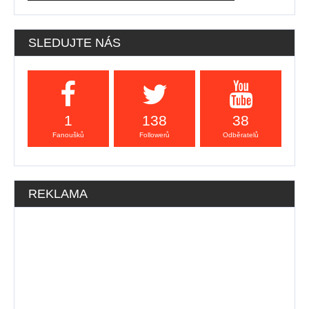
SLEDUJTE NÁS
1
138
38
Fanoušků
Followerů
Odběratelů
REKLAMA