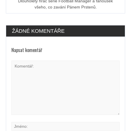
Dlouholetý hráč série Football Manager a fanoušek
všeho, co zavání Pánem Prstenů.
ŽÁDNÉ KOMENTÁŘE
Napsat komentář