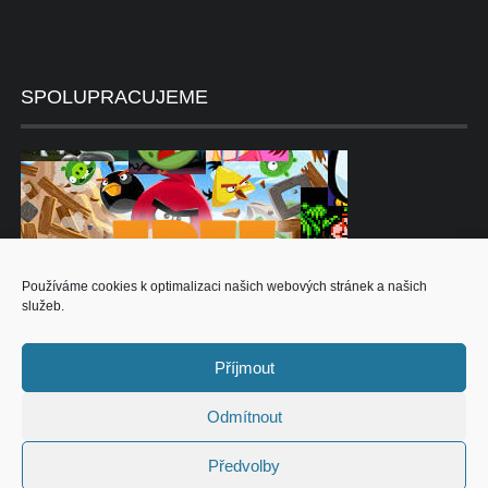
SPOLUPRACUJEME
Používáme cookies k optimalizaci našich webových stránek a našich
služeb.
Příjmout
Odmítnout
Předvolby
PLAYHIT 2013-16 © VŠECHNA PRÁVA VYHRAZENA. ŠÍŘENÍ, KOPÍROVÁNÍ