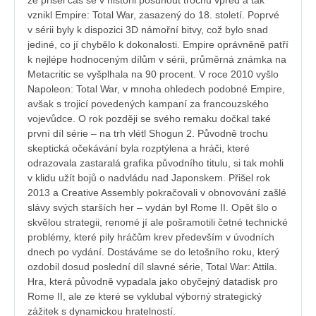
vznikl Empire: Total War, zasazený do 18. století. Poprvé
v sérii byly k dispozici 3D námořní bitvy, což bylo snad
jediné, co jí chybělo k dokonalosti. Empire oprávněně patří
k nejlépe hodnoceným dílům v sérii, průměrná známka na
Metacritic se vyšplhala na 90 procent. V roce 2010 vyšlo
Napoleon: Total War, v mnoha ohledech podobné Empire,
avšak s trojicí povedených kampaní za francouzského
vojevůdce. O rok později se svého remaku dočkal také
první díl série – na trh vlétl Shogun 2. Původně trochu
skeptická očekávání byla rozptýlena a hráči, které
odrazovala zastaralá grafika původního titulu, si tak mohli
v klidu užít bojů o nadvládu nad Japonskem. Přišel rok
2013 a Creative Assembly pokračovali v obnovování zašlé
slávy svých starších her – vydán byl Rome II. Opět šlo o
skvělou strategii, renomé jí ale pošramotili četné technické
problémy, které pily hráčům krev především v úvodních
dnech po vydání. Dostáváme se do letošního roku, který
ozdobil dosud poslední díl slavné série, Total War: Attila.
Hra, která původně vypadala jako obyčejný datadisk pro
Rome II, ale ze které se vyklubal výborný strategický
zážitek s dynamickou hratelností.