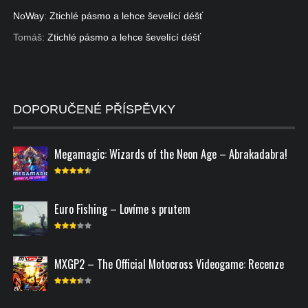
NoWay
:
Ztichlé pásmo a lehce ševelící déšť
Tomáš
:
Ztichlé pásmo a lehce ševelící déšť
DOPORUČENÉ PŘÍSPĚVKY
Megamagic: Wizards of the Neon Age – Abrakadabra!
Euro Fishing – Lovíme s prutem
MXGP2 – The Official Motocross Videogame: Recenze