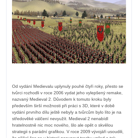
Od vydání Medievalu uplynuly pouhé čtyři roky, přesto se
tvůrci rozhodli v roce 2006 vydat jeho vylepšený remake,
nazvaný Medieval 2. Důvodem k tomuto kroku byly
především širší možnosti při práci s 3D, které v době
vydání prvního dílu ještě nebyly a tvůrcům bylo líto je na
středověké válčení nevyužít. Medieval 2 nenabídl
hratelnostně nic moc nového, šlo ale opět o skvělou
strategii s parádní grafikou. V roce 2009 vývojáři usoudili,
že přišel čas se v historii posunout trochu vpřed a tak