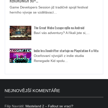
REKORDNÍCH 90+…
Game Developers Session již tradičně spojil festival
herního vývoje se vzdělávací…
The Great Wobo Escape vyšlo na Android
Baví vás adventury? A říkali jste si,…
Indie hra Xeodrifter startuje na Playstation 4 a Vita
Oceňovaní vývojáři z indie studia
Renegade Kid spolu…
NEJNOVĚJŠÍ KOMENTÁŘE
Filip Navrátil
:
Wasteland 2 – Fallout se vrací?