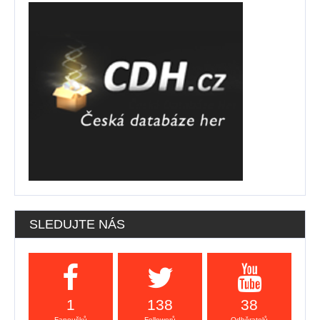
SLEDUJTE NÁS
1
138
38
Fanoušků
Followerů
Odběratelů