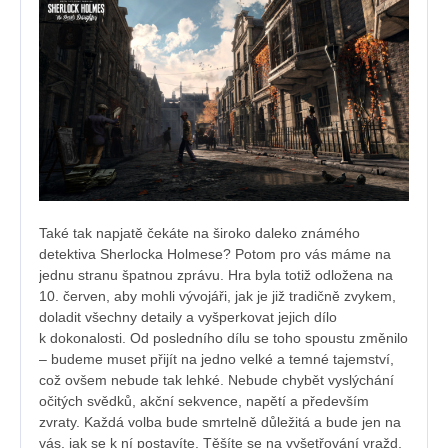
Také tak napjatě čekáte na široko daleko známého
detektiva Sherlocka Holmese? Potom pro vás máme na
jednu stranu špatnou zprávu. Hra byla totiž odložena na
10. červen, aby mohli vývojáři, jak je již tradičně zvykem,
doladit všechny detaily a vyšperkovat jejich dílo
k dokonalosti. Od posledního dílu se toho spoustu změnilo
– budeme muset přijít na jedno velké a temné tajemství,
což ovšem nebude tak lehké. Nebude chybět vyslýchání
očitých svědků, akční sekvence, napětí a především
zvraty. Každá volba bude smrtelně důležitá a bude jen na
vás, jak se k ní postavíte. Těšíte se na vyšetřování vražd,