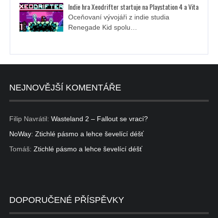
Indie hra Xeodrifter startuje na Playstation 4 a Vita
Oceňovaní vývojáři z indie studia
Renegade Kid spolu…
NEJNOVĚJŠÍ KOMENTÁŘE
Filip Navrátil
:
Wasteland 2 – Fallout se vrací?
NoWay
:
Ztichlé pásmo a lehce ševelící déšť
Tomáš
:
Ztichlé pásmo a lehce ševelící déšť
DOPORUČENÉ PŘÍSPĚVKY